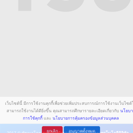
วีดิทัศน์แนะนำการใช้งานระบบ
ทะเบียนนิสิต สำหรับนิสิต
How to use TSU Registration
System
คู่มือนิสิต-หลักสูตรและแผนการ
เรียน
Student’s Manual
สืบค้นรายวิชาเทียบโอน
Course Transfer Directory
ระบบตรวจสอบพันธะนิสิต
Pending Obligations Check
Up
Certificate for Thai
Language Program
เว็บไซต์นี้ มีการใช้งานคุกกี้เพื่อช่วยเพิ่มประสบการณ์การใช้งานเว็บไซต์ใ
แบบฟอร์มคำร้อง
Request Form
สามารถใช้งานได้ดียิ่งขึ้น คุณสามารถศึกษารายละเอียดเกี่ยวกับ
นโยบา
การใช้คุกกี้
และ
นโยบายการคุ้มครองข้อมูลส่วนบุคคล
ตัวอย่างชุดครุย
Graduation Cap and Gown
ยกเลิก
อนุญาตทั้งหมด