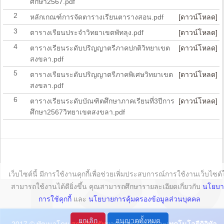
ศึกษา2567.pdf
วีดิทัศน์แนะนำการใช้งานระบบ
2
ทะเบียนนิสิต สำหรับนิสิต
หลักเกณฑ์การจัดตารางเรียนตารางสอน.pdf
[ดาวน์โหลด]
How to use TSU Registration
3
ตารางเรียนประจำวิทยาเขตพัทลุง.pdf
[ดาวน์โหลด]
System
4
ตารางเรียนระดับปริญญาตรีภาคปกติวิทยาเขต
[ดาวน์โหลด]
คู่มือนิสิต-หลักสูตรและแผนการ
สงขลา.pdf
เรียน
Student’s Manual
5
ตารางเรียนระดับปริญญาตรีภาคพิเศษวิทยาเขต
[ดาวน์โหลด]
สงขลา.pdf
สืบค้นรายวิชาเทียบโอน
Course Transfer Directory
6
ตารางเรียนระดับบัณฑิตศึกษาภาคเรียนที่3ปีการ
[ดาวน์โหลด]
ศึกษา2567วิทยาเขตสงขลา.pdf
ระบบตรวจสอบพันธะนิสิต
Pending Obligations Check
Up
Certificate for Thai
Language Program
เว็บไซต์นี้ มีการใช้งานคุกกี้เพื่อช่วยเพิ่มประสบการณ์การใช้งานเว็บไซต์ใ
แบบฟอร์มคำร้อง
Request Form
สามารถใช้งานได้ดียิ่งขึ้น คุณสามารถศึกษารายละเอียดเกี่ยวกับ
นโยบา
การใช้คุกกี้
และ
นโยบายการคุ้มครองข้อมูลส่วนบุคคล
ตัวอย่างชุดครุย
Graduation Cap and Gown
ยกเลิก
อนุญาตทั้งหมด